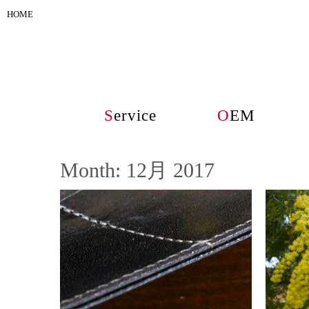
HOME
S
ervice
O
EM
Month:
12月 2017