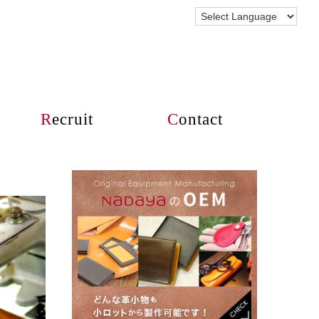
R
ecruit
C
ontact