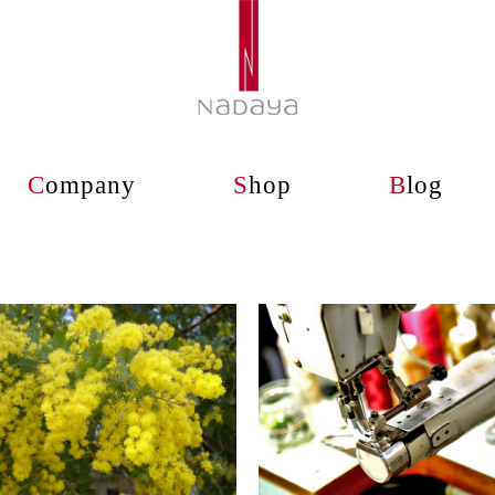
C
ompany
S
hop
B
log