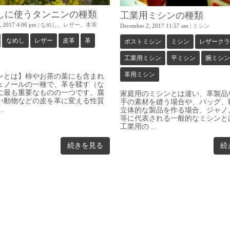
しに使うタンニンの種類
工業用ミシンの種類
, 2017 4:06 pm
|
なめし
、
レザー
、
本革
December 2, 2017 11:57 am
|
ミシン
なめし
レザー
皮革
革
ポストミシン
ミシン
レザークラ
工業用ミシン
平ミシン
腕ミシン
革用ミシン
ンとは】柿やお茶の葉にも含まれ
ェノールの一種で、革を鞣す（な
に最も重要なものの一つです。腐
家庭用のミシンとは違い、革製品
い動物などの皮を革に変える性質
手の素材を縫う場合や、バッグ、
.
立体的な製品を作る場合、ジャノ
等に代表される一般的なミシンと
工業用の ...
続きを見る
続