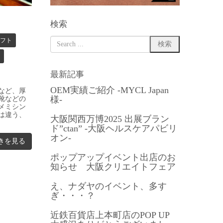
検索
フト
最新記事
OEM実績ご紹介 -MYCL Japan
など、厚
様-
靴などの
メミシン
は違う、
大阪関西万博2025 出展ブラン
ド”ctan” -大阪ヘルスケアパビリ
オン-
きを見る
ポップアップイベント出店のお
知らせ 大阪クリエイトフェア
え、ナダヤのイベント、多す
ぎ・・・？
近鉄百貨店上本町店のPOP UP