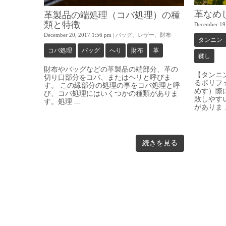
革なめ
革製品の端処理（コバ処理）の種
類と特徴
December 19
December 20, 2017 1:56 pm
|
バッグ
、
レザー
、
財布
タンニン
コバ処理
バッグ
へり
財布
革
鞣し
財布やバッグなどの革製品の端部分、革の
【タンニ
切り口部分をコバ、またはヘリと呼びま
るポリフ
す。 この縁部分の処理の事をコバ処理と呼
めす）際
び、コバ処理にはいくつかの種類がありま
敗しやす
す。処理 ...
がありま ..
続きを見る