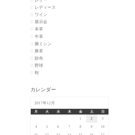
レザー
レディース
ワイン
展示会
本革
牛革
腕ミシン
豚革
財布
野球
鞄
カレンダー
2017年12月
月
火
水
木
金
土
日
1
2
3
4
5
6
7
8
9
10
11
12
13
14
15
16
17