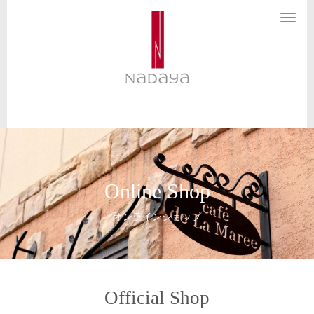
N
a
v
i
g
a
t
i
o
n
Online Shop
オンラインショップ
Official Shop