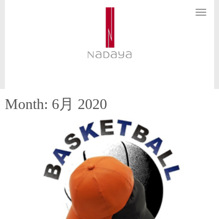
N
a
v
i
g
a
t
i
o
n
Month:
6月 2020