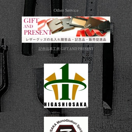
Other Service
記念品革工房
GIFT AND PRESENT