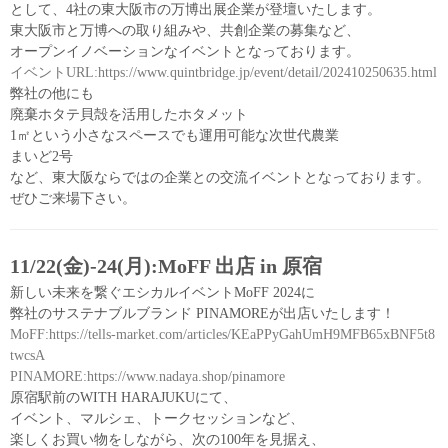
として、4社の東大阪市の万博出展企業が登壇いたします。
東大阪市と万博への取り組みや、共創企業の募集など、
オープンイノベーションなイベントとなっております。
イベントURL:https://www.quintbridge.jp/event/detail/202410250635.html
弊社の他にも
廃棄ホタテ貝殻を活用したホタメット
1㎡という小さなスペースでも運用可能な次世代農業
まいど2号
など、東大阪ならではの企業との交流イベントとなっております。
ぜひご来場下さい。
11/22(金)-24(月):MoFF 出店 in 原宿
新しい未来を繋ぐエシカルイベントMoFF 2024に
弊社のサステナブルブランド PINAMOREが出店いたします！
MoFF:https://tells-market.com/articles/KEaPPyGahUmH9MFB65xBNF5t8
twcsA
PINAMORE:https://www.nadaya.shop/pinamore
原宿駅前のWITH HARAJUKUにて、
イベント、マルシェ、トークセッションなど、
楽しくお買い物をしながら、次の100年を見据え、