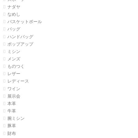
ナダヤ
なめし
バスケットボール
バッグ
ハンドバッグ
ポップアップ
ミシン
メンズ
ものつく
レザー
レディース
ワイン
展示会
本革
牛革
腕ミシン
豚革
財布