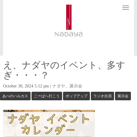
N
a
v
i
g
a
t
i
o
n
え、ナダヤのイベント、多す
ぎ・・・？
October 30, 2024 5:12 pm
|
ナダヤ
、
展示会
あべのハルカス
こーばへ行こう
ポップアップ
ラジオ出演
展示会