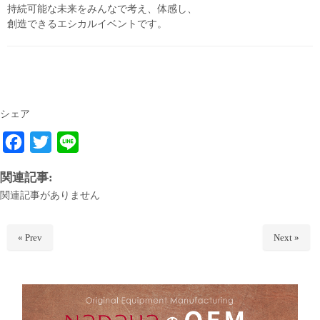
持続可能な未来をみんなで考え、体感し、
創造できるエシカルイベントです。
シェア
F
T
L
a
w
i
関連記事:
c
i
n
関連記事がありません
e
t
e
b
t
« Prev
Next »
o
e
o
r
k