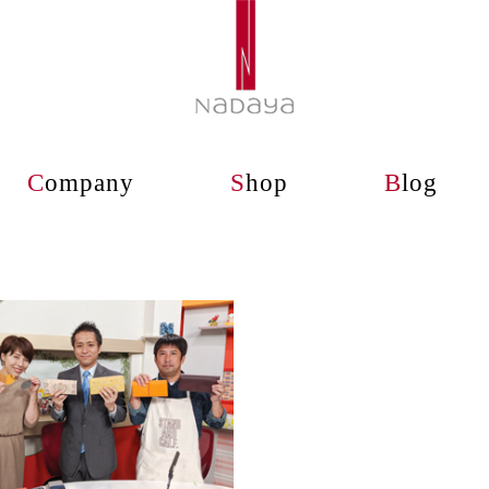
C
ompany
S
hop
B
log