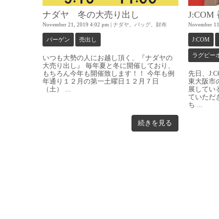
ナダヤ 冬の大売り出し
J:CO
November 21, 2019 4:02 pm
|
ナダヤ
、
バッグ
、
財布
November 11
バーゲン
売出し
J:COM
ラグビー
いつも大勢の人にお越し頂く、『ナダヤの
大売り出し』 毎年夏と冬に開催しており、
もちろん今年も開催致します！！ 今年も例
先日、J:
年通り１２月の第一土曜日１２月７日
東大阪市
（土） ...
展してい
ていただ
ち ...
続きを見る