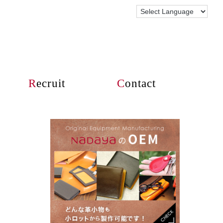
R
ecruit
C
ontact