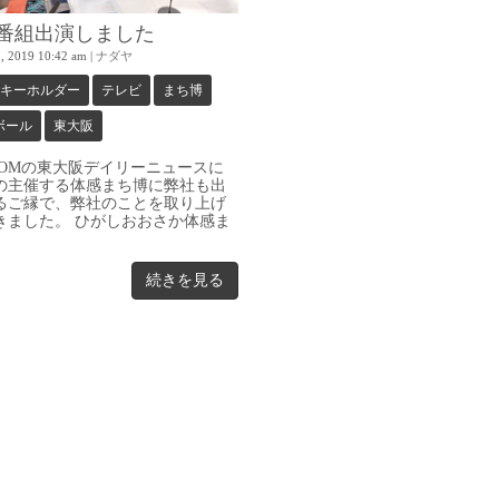
M 番組出演しました
, 2019 10:42 am
|
ナダヤ
キーホルダー
テレビ
まち博
ボール
東大阪
COMの東大阪デイリーニュースに
の主催する体感まち博に弊社も出
るご縁で、弊社のことを取り上げ
きました。 ひがしおおさか体感ま
続きを見る