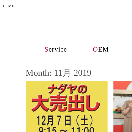
HOME
S
ervice
O
EM
Month:
11月 2019