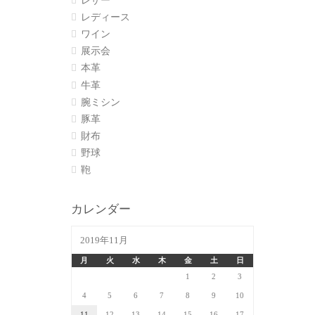
レザー
レディース
ワイン
展示会
本革
牛革
腕ミシン
豚革
財布
野球
鞄
カレンダー
2019年11月
月
火
水
木
金
土
日
1
2
3
4
5
6
7
8
9
10
11
12
13
14
15
16
17