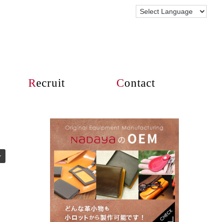
R
ecruit
C
ontact
ン