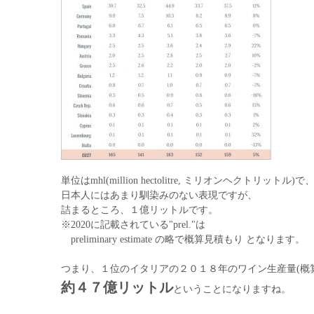
単位はmhl(million hectolitre, ミリオンヘクトリットル)で
日本人にはあまり馴染みのない表現ですが、
詰まるところ、１億リットルです。
※2020に記載されている"prel."は
preliminary estimate の略で概算見積もり となります。
つまり、１位のイタリアの２０１８年のワイン生産量(概
約４７億リットル
ということになりますね。