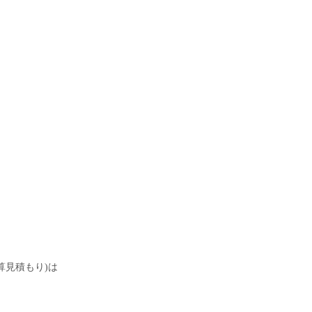
、
算見積もり)は