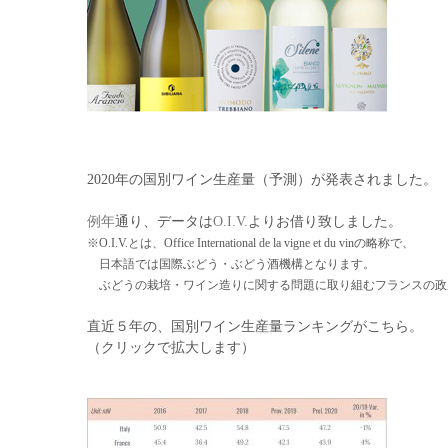
2020年の国別ワイン生産量（予測）が発表されました。
例
年
通り、データは
O.I.V.
よりお借り致しました。
※O.I.V.とは、Office International de la vigne et du vinの略称で、
日本語では国際ぶどう・ぶどう酒機構となります。
ぶどうの栽培・ワイン造りに関する問題に取り組むフランスの政
直近５年の、国別ワイン生産量ランキングがこちら。
（クリックで拡大します）