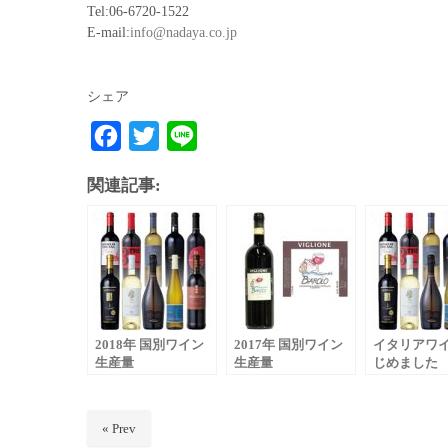
Tel:06-6720-1522
E-mail:
info@nadaya.co.jp
シェア
F
T
L
a
w
i
関連記事:
c
i
n
e
t
e
b
t
o
e
o
r
2018年 国別ワイン
k
2017年 国別ワイン
イタリアワ
生産量
生産量
じめました
« Prev