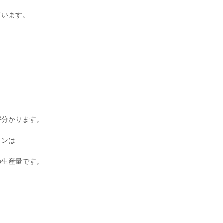
ています。
が分かります。
インは
の生産量です。