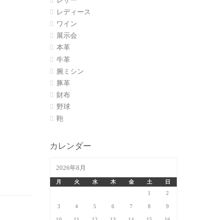
レザー
レディース
ワイン
展示会
本革
牛革
腕ミシン
豚革
財布
野球
鞄
カレンダー
2026年8月
月
火
水
木
金
土
日
1
2
3
4
5
6
7
8
9
10
11
12
13
14
15
16