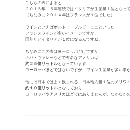
こちらの表によると、
２０１５年～５年連続ではイタリアが生産量１位となっ
（ちなみに２０１４年はフランスが１位でした）
ワインといえばボルドー・ブルゴーニュといった
フランスワインが多いイメージですが、
国別だとイタリアが１位になるんですね。
ちなみにこの表はヨーロッパだけですが、
ナパ・ヴァレーなどで有名なアメリカは
約２５億リットル
となっています。
ヨーロッパほどではないですが、ワイン生産量が多い事
他には日本ではよく飲まれる、日本輸入量１位のチリワ
約１０億リットル
となっており、
ヨーロッパやアメリカほどではありませんが、なかなか