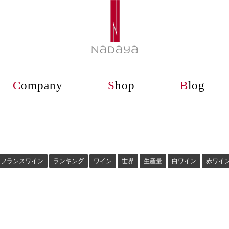
C
ompany
S
hop
B
log
フランスワイン
ランキング
ワイン
世界
生産量
白ワイン
赤ワイ