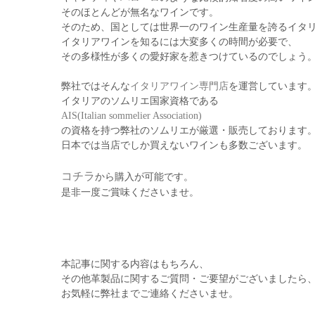
そのほとんどが無名なワインです。
そのため、国としては世界一のワイン生産量を誇るイタ
イタリアワインを知るには大変多くの時間が必要で、
その多様性が多くの愛好家を惹きつけているのでしょう
弊社ではそんな
イタリアワイン専門店
を運営しています
イタリアのソムリエ国家資格である
AIS(Italian sommelier Association)
の資格を持つ弊社のソムリエが厳選・販売しております
日本では当店でしか買えないワインも多数ございます。
コチラ
から購入が可能です。
是非一度ご賞味くださいませ。
本記事に関する内容はもちろん、
その他革製品に関するご質問・ご要望がございましたら
お気軽に弊社までご連絡くださいませ。