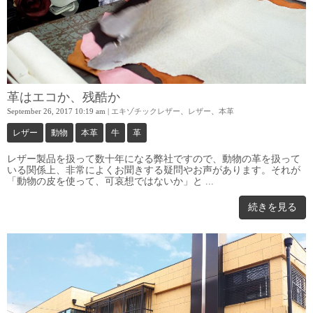
革はエコか、残酷か
September 26, 2017 10:19 am
|
エキゾチックレザー
、
レザー
、
本革
レザー
動物
本革
牛
革
レザー製品を扱って数十年になる弊社ですので、動物の革を扱って
いる関係上、非常によくお聞きする疑問やお声があります。それが
「動物の皮を使って、可哀想ではないか」と ...
続きを見る