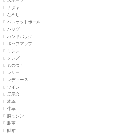
スポーツ
ナダヤ
なめし
バスケットボール
バッグ
ハンドバッグ
ポップアップ
ミシン
メンズ
ものつく
レザー
レディース
ワイン
展示会
本革
牛革
腕ミシン
豚革
財布