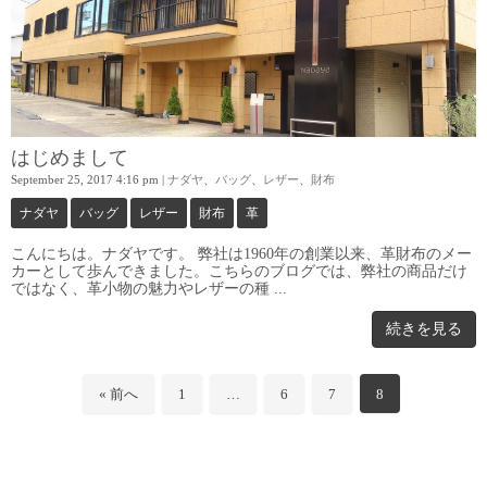
はじめまして
September 25, 2017 4:16 pm
|
ナダヤ
、
バッグ
、
レザー
、
財布
ナダヤ
バッグ
レザー
財布
革
こんにちは。ナダヤです。 弊社は1960年の創業以来、革財布のメー
カーとして歩んできました。こちらのブログでは、弊社の商品だけ
ではなく、革小物の魅力やレザーの種 ...
続きを見る
« 前へ
1
…
6
7
8