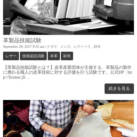
革製品技能試験
September 28, 2017 9:35 am
|
ナダヤ
、
メンズ
、
レディース
、
財布
レザー
技術認定試験
本革
財布
【革製品技能試験とは？】皮革産業団体が主催する、革製品の製作
に携わる職人の皮革技術に対する評価を行う試験です。公式HP : htt
p://license.jli ...
続きを見る