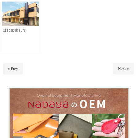
e
t
e
b
t
o
e
はじめまして
o
r
k
« Prev
Next »