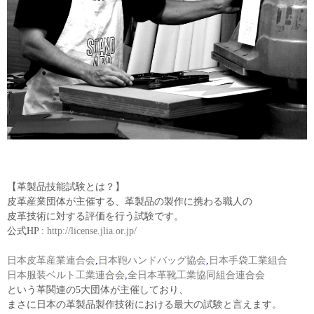
【革製品技能試験とは？】
皮革産業団体が主催する、革製品の製作に携わる職人の
皮革技術に対する評価を行う試験です。
公式HP :
http://license.jlia.or.jp/
日本皮革産業連合会
,
日本鞄ハンドバッグ協会
,
日本手袋工業組合
日本服装ベルト工業連合会
,
全日本革靴工業協同組合連合会
という革関連の5大団体が主催しており、
まさに日本の革製品製作技術における最大の試験と言えます。