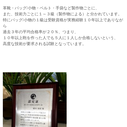
革靴・バッグ/小物・ベルト・手袋など製作物ごとに、
また、技術力ごとに１～３級（製作物による）と分かれています。
特にバッグ/小物の１級は受験資格が実務経験１０年以上でありなが
ら
過去３年の平均合格率が２０％、つまり、
１０年以上鞄を作った人でも５人に１人しか合格しないという、
高度な技術が要求される試験となっています。