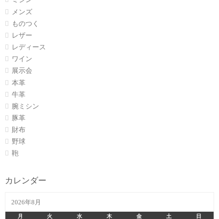
メンズ
ものつく
レザー
レディース
ワイン
展示会
本革
牛革
腕ミシン
豚革
財布
野球
鞄
カレンダー
2026年8月
月
火
水
木
金
土
日