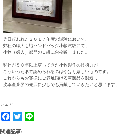
先日行われた２０１７年度の試験において、
弊社の職人も鞄ハンドバッグ小物試験にて、
小物（婦人）部門の１級に合格致しました。
弊社が５０年以上培ってきた小物製作の技術力が
こういった形で認められるのはやはり嬉しいものです。
これからもお客様にご満足頂ける革製品を製造し、
皮革産業界の発展に少しでも貢献していきたいと思います。
シェア
F
T
L
a
w
i
関連記事:
c
i
n