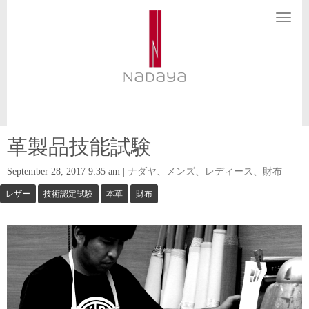
N
a
v
i
g
a
t
i
o
n
革製品技能試験
September 28, 2017 9:35 am
|
ナダヤ
、
メンズ
、
レディース
、
財布
レザー
技術認定試験
本革
財布