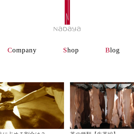
C
ompany
S
hop
B
log