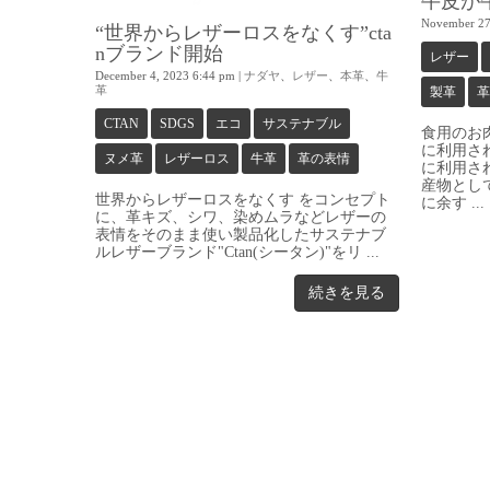
牛皮が
November 27
“世界からレザーロスをなくす”cta
nブランド開始
レザー
December 4, 2023 6:44 pm
|
ナダヤ
、
レザー
、
本革
、
牛
革
製革
革
CTAN
SDGS
エコ
サステナブル
食用のお
に利用さ
ヌメ革
レザーロス
牛革
革の表情
に利用さ
産物とし
世界からレザーロスをなくす をコンセプト
に余す ...
に、革キズ、シワ、染めムラなどレザーの
表情をそのまま使い製品化したサステナブ
ルレザーブランド"Ctan(シータン)"をリ ...
続きを見る