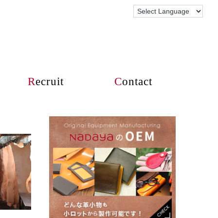
R
ecruit
C
ontact