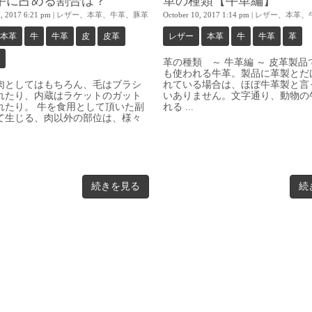
牛に占める割合は？
革の種類【牛革編】
, 2017 6:21 pm
|
レザー
、
本革
、
牛革
、
豚革
October 10, 2017 1:14 pm
|
レザー
、
本革
、
本革
牛
牛革
皮
皮革
レザー
本革
牛
牛革
革
革の種類 ～ 牛革編 ～ 皮革製品
も使われる牛革。製品に革製とだ
肉としてはもちろん、毛はブラシ
れている場合は、ほぼ牛革製と言
れたり、内蔵はラケットのガット
いありません。文字通り、動物の
れたり。 牛を食用として頂いた副
れる ...
て生じる、肉以外の部位は、様々
続きを見る
続