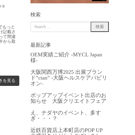
牛革
検索
でもっと
け記載さ
って間違
牛から取
最新記事
OEM実績ご紹介 -MYCL Japan
様-
大阪関西万博2025 出展ブラン
ド”ctan” -大阪ヘルスケアパビリ
きを見る
オン-
ポップアップイベント出店のお
知らせ 大阪クリエイトフェア
え、ナダヤのイベント、多す
ぎ・・・？
近鉄百貨店上本町店のPOP UP