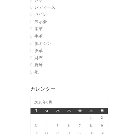
レザー
レディース
ワイン
展示会
本革
牛革
腕ミシン
豚革
財布
野球
鞄
カレンダー
2026年8月
月
火
水
木
金
土
日
1
2
3
4
5
6
7
8
9
10
11
12
13
14
15
16