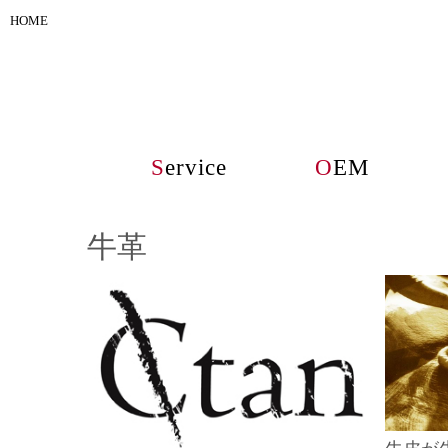
HOME
S
ervice
O
EM
牛革