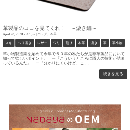
革製品のココを見てくれ！ ～漉き編～
April 28, 2020 7:37 pm
|
バッグ
、
本革
スキ
へり漉き
レザー
ワリ
割り
本革
漉き
革
革小物
革小物製造業を始めて今年で６０年の私たちが是非革製品において
知って欲しいポイント。 ー『こういうところに職人の技術が詰ま
っているんだ』 ー『分かりにくいけど、こ ...
続きを見る