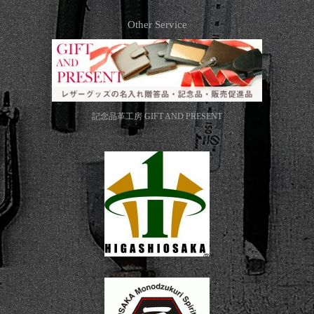
Other Service
記念品革工房
GIFT AND PRESENT