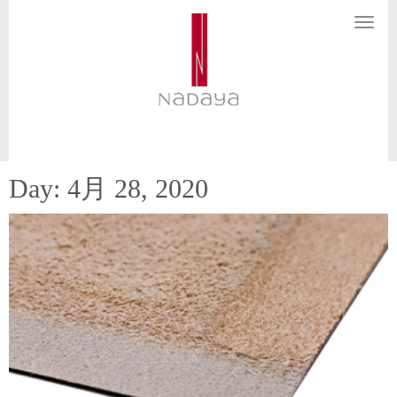
N
a
v
i
g
a
t
i
o
n
Day:
4月 28, 2020