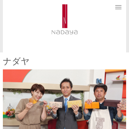
N
a
v
i
g
a
t
i
o
n
ナダヤ