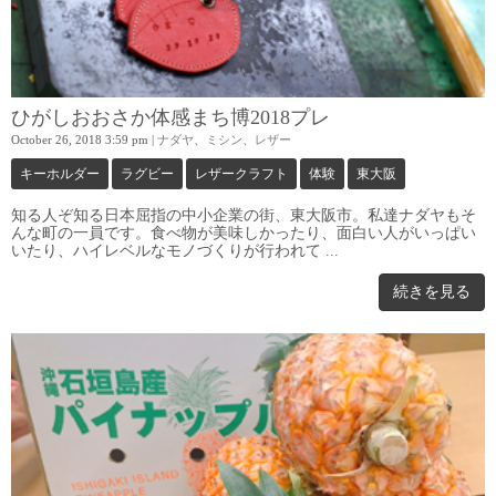
ひがしおおさか体感まち博2018プレ
October 26, 2018 3:59 pm
|
ナダヤ
、
ミシン
、
レザー
キーホルダー
ラグビー
レザークラフト
体験
東大阪
知る人ぞ知る日本屈指の中小企業の街、東大阪市。私達ナダヤもそ
んな町の一員です。食べ物が美味しかったり、面白い人がいっぱい
いたり、ハイレベルなモノづくりが行われて ...
続きを見る