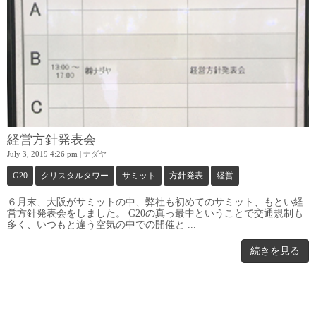
経営方針発表会
July 3, 2019 4:26 pm
|
ナダヤ
G20
クリスタルタワー
サミット
方針発表
経営
６月末、大阪がサミットの中、弊社も初めてのサミット、もとい経
営方針発表会をしました。 G20の真っ最中ということで交通規制も
多く、いつもと違う空気の中での開催と ...
続きを見る