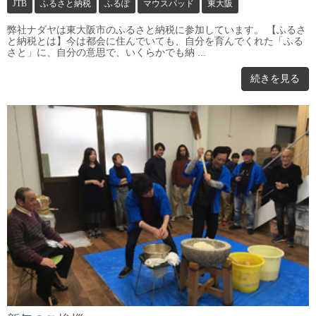
JTB
ふるさと納税
ふるぽ
マウスパッド
東大阪
弊社ナダヤは東大阪市のふるさと納税に参加しています。 【ふるさ
と納税とは】今は都会に住んでいても、自分を育んでくれた「ふる
さと」に、自分の意思で、いくらかでも納 ...
続きを見る