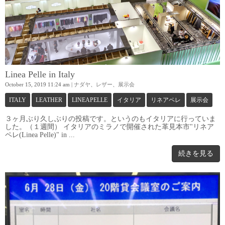
Linea Pelle in Italy
October 15, 2019 11:24 am
|
ナダヤ
、
レザー
、
展示会
ITALY
LEATHER
LINEAPELLE
イタリア
リネアペレ
展示会
３ヶ月ぶり久しぶりの投稿です。というのもイタリアに行っていま
した。（１週間） イタリアのミラノで開催された革見本市"リネア
ペレ(Linea Pelle)" in ...
続きを見る