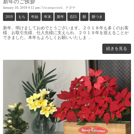
新年のご挨拶
January 10, 2019 4:12 pm
|
Uncategorized
、
ナダヤ
2019
もち
年始
年末
新年
石臼
餅
餅つき
新年、明けましておめでとうございます。２０１８年も多くのお客
様、お取引先様、仕入先様に支えられ、２０１９年を迎えることが
できました。本年もよろしくお願いいたしま ...
続きを見る