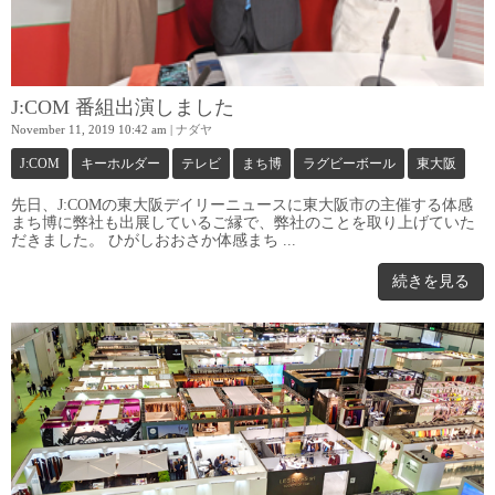
J:COM 番組出演しました
November 11, 2019 10:42 am
|
ナダヤ
J:COM
キーホルダー
テレビ
まち博
ラグビーボール
東大阪
先日、J:COMの東大阪デイリーニュースに東大阪市の主催する体感
まち博に弊社も出展しているご縁で、弊社のことを取り上げていた
だきました。 ひがしおおさか体感まち ...
続きを見る