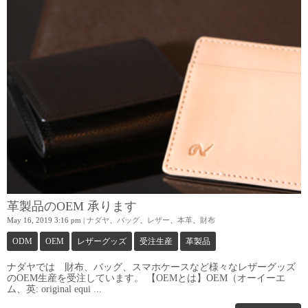
革製品のOEM 承ります
May 16, 2019 3:16 pm
|
ナダヤ
、
バッグ
、
レザー
、
本革
、
財布
ODM
OEM
レザーグッズ
受注生産
革製品
ナダヤでは 財布、バッグ、スマホケースなど様々なレザーグッズ
のOEM生産を受注しています。 【OEMとは】OEM（オーイーエ
ム、英: original equi ...