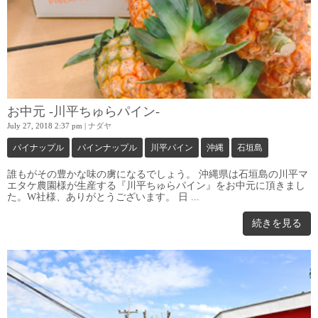
お中元 -川平ちゅらパイン-
July 27, 2018 2:37 pm
|
ナダヤ
パイナップル
パインナップル
川平パイン
沖縄
石垣島
誰もがその豊かな味の虜になるでしょう。 沖縄県は石垣島の川平マ
エタケ農園様が生産する『川平ちゅらパイン』をお中元に頂きまし
た。W社様、ありがとうございます。 日 ...
続きを見る