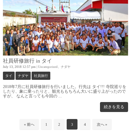
社員研修旅行 in タイ
July 13, 2018 12:57 pm
|
Uncategorized
、
ナダヤ
タイ
ナダヤ
社員旅行
2018年7月に社員研修旅行を行いました。行先は タイ!!! 寺院巡りを
したり、象に乗ったりと、観光ももちろん大いに盛り上がったので
すが、 なんと言っても今回の ...
続きを見る
« 前へ
1
2
3
4
次へ »