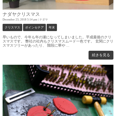
ナダヤクリスマス
December 23, 2018 5:14 pm
|
ナダヤ
クリスマス
ポインセチア
年末
早いもので、今年も年の瀬になってしまいました。平成最後のクリ
スマスです。 弊社の社内もクリスマスムード一色です。 玄関にクリ
スマスツリーがあったり、 階段に華や ...
続きを見る