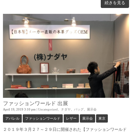
続きを見る
ファッションワールド 出展
April 19, 2019 3:10 pm
|
Uncategorized
、
ナダヤ
、
バッグ
、
展示会
アパレル
ファッションワールド
レザー
展示会
東京
２０１９年３月２７～２９日に開催された【ファッションワールド