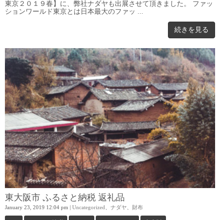
東京２０１９春】に、弊社ナダヤも出展させて頂きました。 ファッ
ションワールド東京とは日本最大のファッ ...
続きを見る
東大阪市 ふるさと納税 返礼品
January 23, 2019 12:04 pm
|
Uncategorized
、
ナダヤ
、
財布