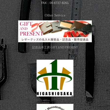
FAX：06-6727-8261
Other Service
記念品革工房
GIFT AND PRESENT