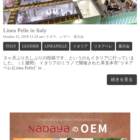
Linea Pelle in Italy
October 15, 2019 11:24 am
|
ナダヤ
、
レザー
、
展示会
ITALY
LEATHER
LINEAPELLE
イタリア
リネアペレ
展示会
３ヶ月ぶり久しぶりの投稿です。というのもイタリアに行っていま
した。（１週間） イタリアのミラノで開催された革見本市"リネア
ペレ(Linea Pelle)" in ...
続きを見る