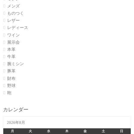
メンズ
ものつく
レザー
レディース
ワイン
展示会
本革
牛革
腕ミシン
豚革
財布
野球
鞄
カレンダー
2026年8月
月
火
水
木
金
土
日