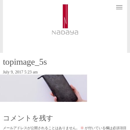
N
a
v
i
g
a
t
i
o
n
topimage_5s
July 9, 2017 5:23 am
コメントを残す
メールアドレスが公開されることはありません。
※
が付いている欄は必須項目