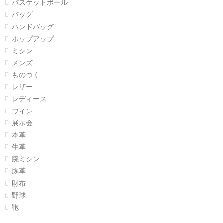
バスケットボール
バッグ
ハンドバッグ
ポップアップ
ミシン
メンズ
ものつく
レザー
レディース
ワイン
展示会
本革
牛革
腕ミシン
豚革
財布
野球
鞄