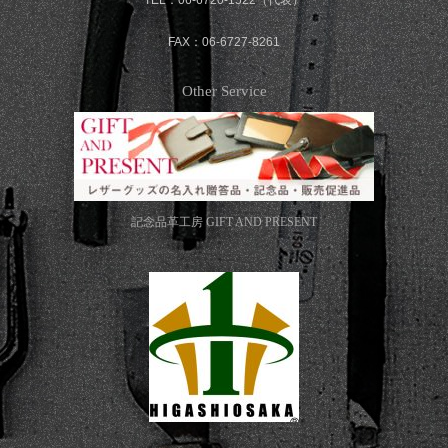
FAX：06-6727-8261
Other Service
記念品革工房
GIFT AND PRESENT