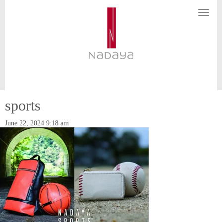
N
a
v
i
g
a
t
i
o
n
sports
June 22, 2024 9:18 am