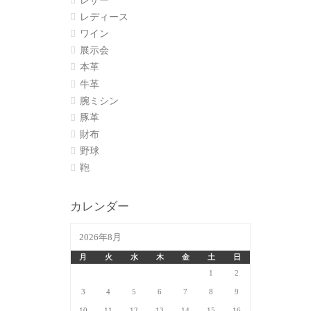
レザー
レディース
ワイン
展示会
本革
牛革
腕ミシン
豚革
財布
野球
鞄
カレンダー
2026年8月
月
火
水
木
金
土
日
1
2
3
4
5
6
7
8
9
10
11
12
13
14
15
16