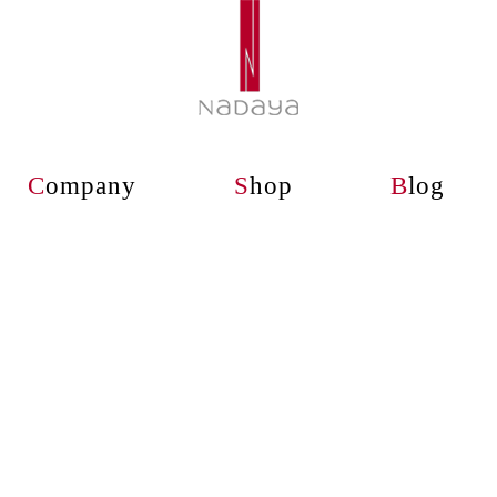
C
ompany
S
hop
B
log