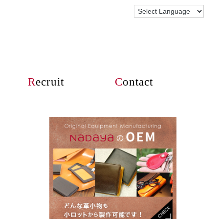
R
ecruit
C
ontact