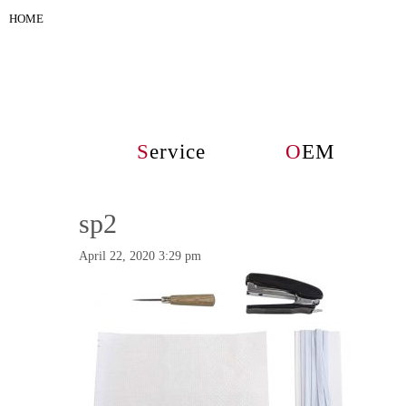
HOME
S
ervice
O
EM
sp2
April 22, 2020 3:29 pm