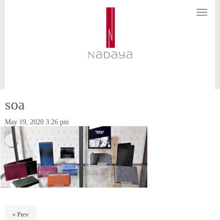
N
a
v
i
g
a
t
i
o
n
soa
May 19, 2020 3:26 pm
« Prev