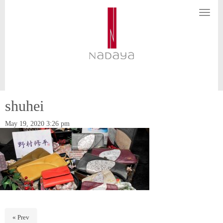
N
a
v
i
g
a
t
i
o
n
shuhei
May 19, 2020 3:26 pm
« Prev