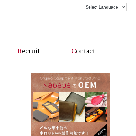
R
ecruit
C
ontact