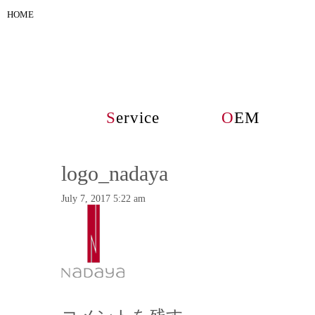
HOME
S
ervice
O
EM
logo_nadaya
July 7, 2017 5:22 am