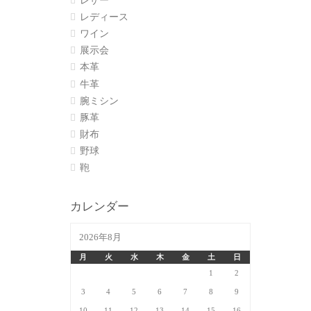
レザー
レディース
ワイン
展示会
本革
牛革
腕ミシン
豚革
財布
野球
鞄
カレンダー
2026年8月
月
火
水
木
金
土
日
1
2
3
4
5
6
7
8
9
10
11
12
13
14
15
16