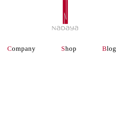
C
ompany
S
hop
B
log