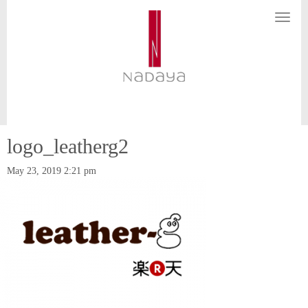
N
a
v
i
g
a
t
i
o
n
logo_leatherg2
May 23, 2019 2:21 pm