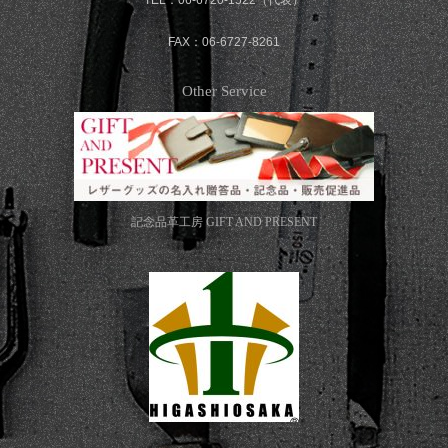
FAX：06-6727-8261
Other Service
記念品革工房
GIFT AND PRESENT