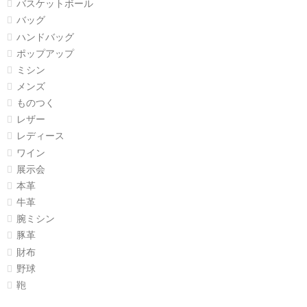
バスケットボール
バッグ
ハンドバッグ
ポップアップ
ミシン
メンズ
ものつく
レザー
レディース
ワイン
展示会
本革
牛革
腕ミシン
豚革
財布
野球
鞄