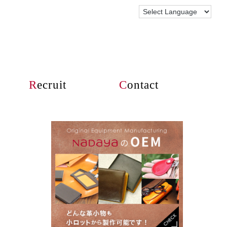
R
ecruit
C
ontact