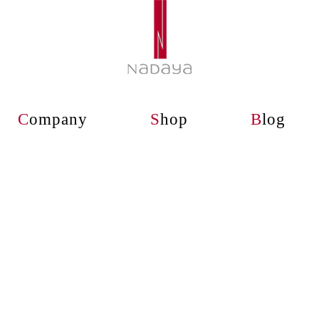
C
ompany
S
hop
B
log