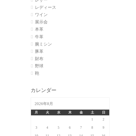
レザー
レディース
ワイン
展示会
本革
牛革
腕ミシン
豚革
財布
野球
鞄
カレンダー
2026年8月
月
火
水
木
金
土
日
1
2
3
4
5
6
7
8
9
10
11
12
13
14
15
16