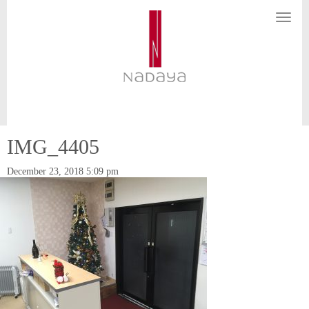
N
a
v
i
g
a
t
i
o
n
IMG_4405
December 23, 2018 5:09 pm