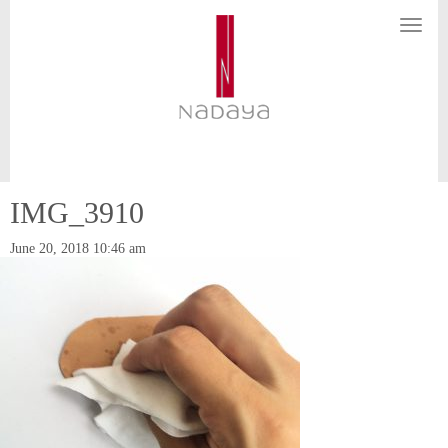
N
a
v
i
g
a
t
i
o
n
IMG_3910
June 20, 2018 10:46 am