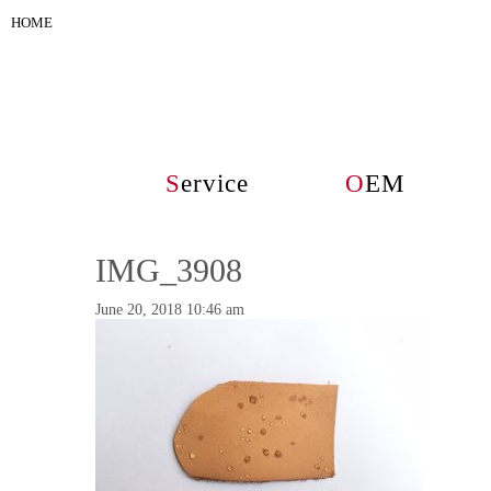
HOME
S
ervice
O
EM
IMG_3908
June 20, 2018 10:46 am