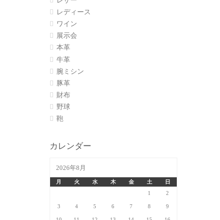
レザー
レディース
ワイン
展示会
本革
牛革
腕ミシン
豚革
財布
野球
鞄
カレンダー
2026年8月
月
火
水
木
金
土
日
1
2
3
4
5
6
7
8
9
10
11
12
13
14
15
16