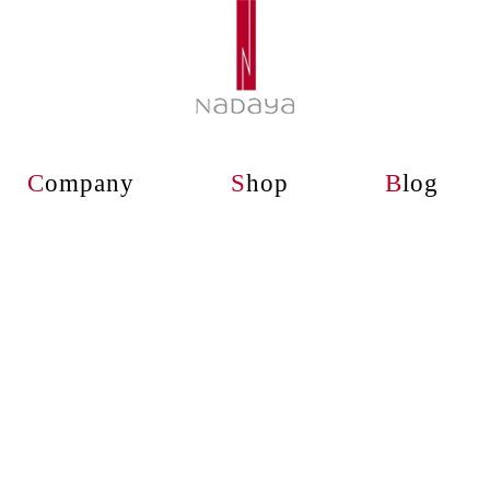
C
ompany
S
hop
B
log