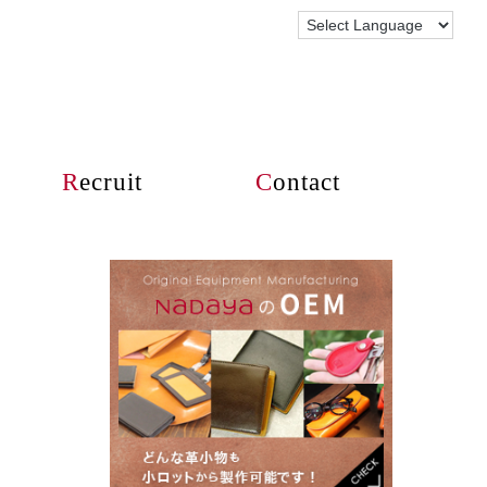
R
ecruit
C
ontact