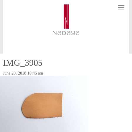
N
a
v
i
g
a
t
i
o
n
IMG_3905
June 20, 2018 10:46 am