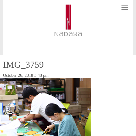
N
a
v
i
g
a
t
i
o
n
IMG_3759
October 26, 2018 3:48 pm