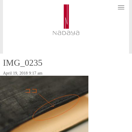
N
a
v
i
g
a
t
i
o
n
IMG_0235
April 19, 2018 9:17 am