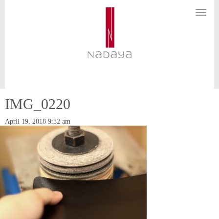
N
a
v
i
g
a
t
i
o
n
IMG_0220
April 19, 2018 9:32 am