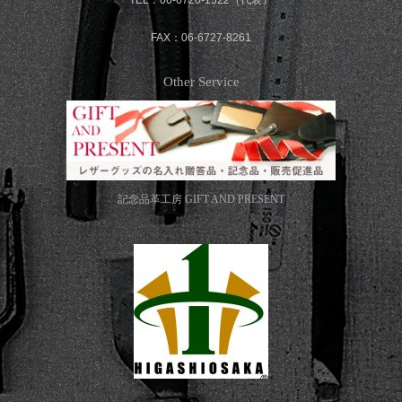
FAX：06-6727-8261
Other Service
記念品革工房
GIFT AND PRESENT