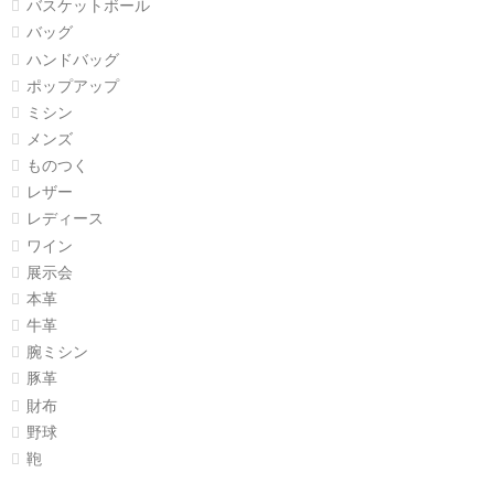
バスケットボール
バッグ
ハンドバッグ
ポップアップ
ミシン
メンズ
ものつく
レザー
レディース
ワイン
展示会
本革
牛革
腕ミシン
豚革
財布
野球
鞄