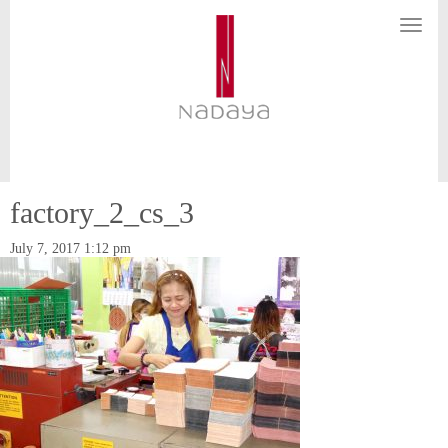
N
a
v
i
g
a
t
i
o
n
factory_2_cs_3
July 7, 2017 1:12 pm