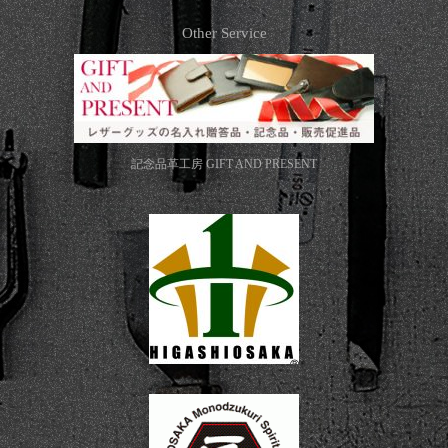
Other Service
記念品革工房
GIFT AND PRESENT