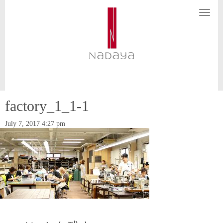
N
a
v
i
g
a
t
i
o
n
factory_1_1-1
July 7, 2017 4:27 pm