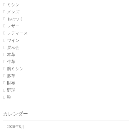
ミシン
メンズ
ものつく
レザー
レディース
ワイン
展示会
本革
牛革
腕ミシン
豚革
財布
野球
鞄
カレンダー
2026年8月