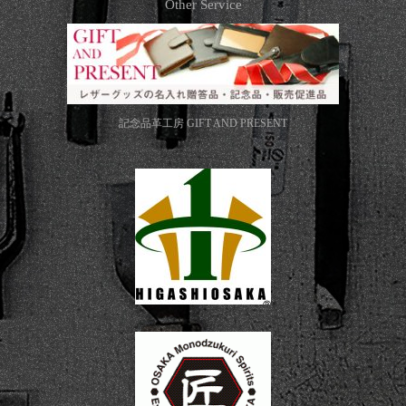
Other Service
記念品革工房
GIFT AND PRESENT