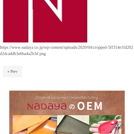
https://www.nadaya.co.jp/wp-content/uploads/2020/04/cropped-5ff314e1fd202
d2dcaddb3e6ba4a2b3d.png
« Prev