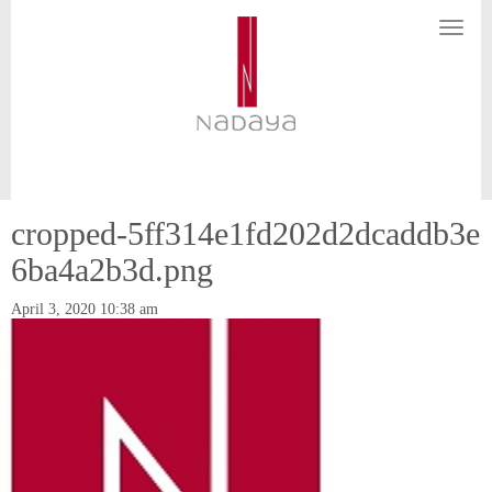
N
a
v
i
g
a
t
i
o
n
cropped-5ff314e1fd202d2dcaddb3e
6ba4a2b3d.png
April 3, 2020 10:38 am