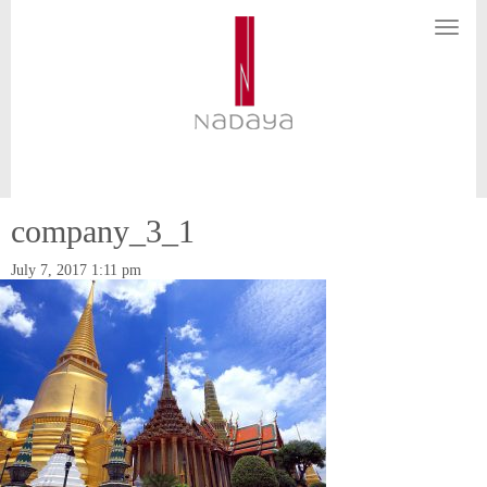
N
a
v
i
g
a
t
i
o
n
company_3_1
July 7, 2017 1:11 pm