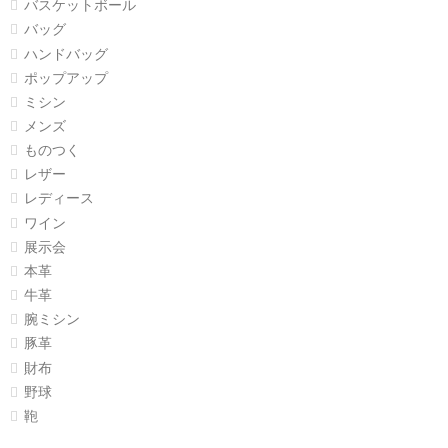
バスケットボール
バッグ
ハンドバッグ
ポップアップ
ミシン
メンズ
ものつく
レザー
レディース
ワイン
展示会
本革
牛革
腕ミシン
豚革
財布
野球
鞄