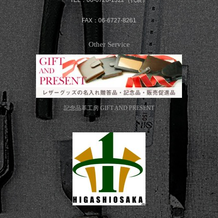
FAX：06-6727-8261
Other Service
記念品革工房
GIFT AND PRESENT