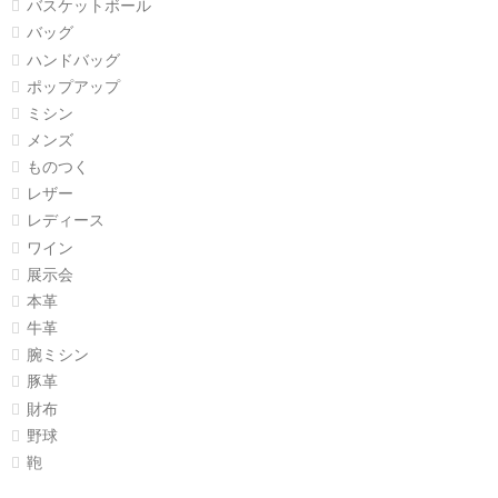
バスケットボール
バッグ
ハンドバッグ
ポップアップ
ミシン
メンズ
ものつく
レザー
レディース
ワイン
展示会
本革
牛革
腕ミシン
豚革
財布
野球
鞄