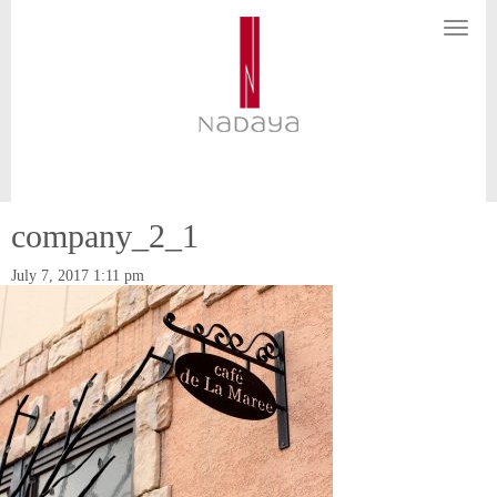
N
a
v
i
g
a
t
i
o
n
company_2_1
July 7, 2017 1:11 pm