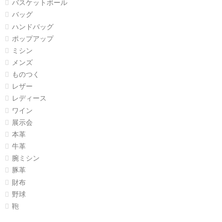
バスケットボール
バッグ
ハンドバッグ
ポップアップ
ミシン
メンズ
ものつく
レザー
レディース
ワイン
展示会
本革
牛革
腕ミシン
豚革
財布
野球
鞄