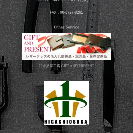
FAX：06-6727-8261
Other Service
記念品革工房
GIFT AND PRESENT