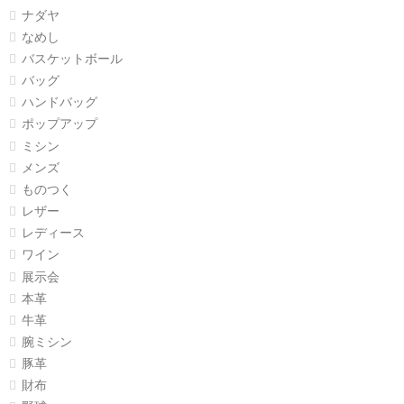
ナダヤ
なめし
バスケットボール
バッグ
ハンドバッグ
ポップアップ
ミシン
メンズ
ものつく
レザー
レディース
ワイン
展示会
本革
牛革
腕ミシン
豚革
財布