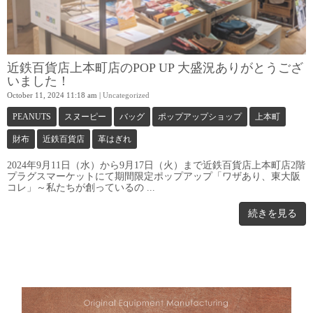
近鉄百貨店上本町店のPOP UP 大盛況ありがとうござ
いました！
October 11, 2024 11:18 am
|
Uncategorized
PEANUTS
スヌーピー
バッグ
ポップアップショップ
上本町
財布
近鉄百貨店
革はぎれ
2024年9月11日（水）から9月17日（火）まで近鉄百貨店上本町店2階
プラグスマーケットにて期間限定ポップアップ「ワザあり、東大阪
コレ」～私たちが創っているの ...
続きを見る