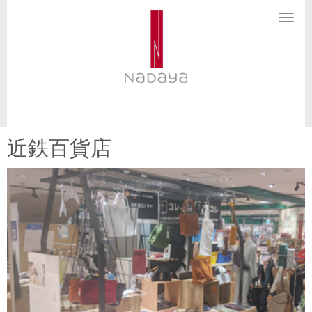
N
a
v
i
g
a
t
i
o
n
近鉄百貨店