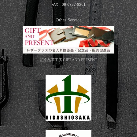
FAX：06-6727-8261
Other Service
記念品革工房
GIFT AND PRESENT