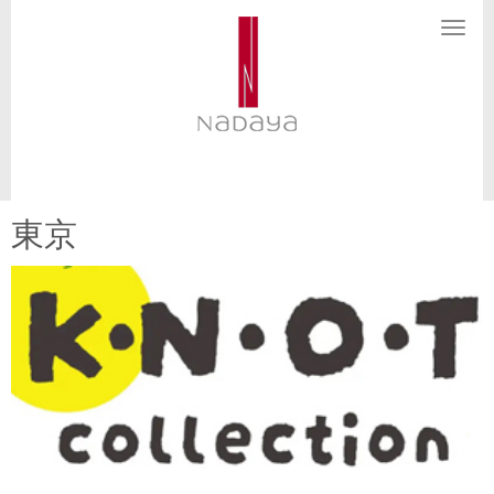
N
a
v
i
g
a
t
i
o
n
東京