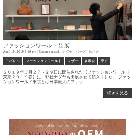
ファッションワールド 出展
April 19, 2019 3:10 pm
|
Uncategorized
、
ナダヤ
、
バッグ
、
展示会
アパレル
ファッションワールド
レザー
展示会
東京
２０１９年３月２７～２９日に開催された【ファッションワールド
東京２０１９春】に、弊社ナダヤも出展させて頂きました。 ファッ
ションワールド東京とは日本最大のファッ ...
続きを見る