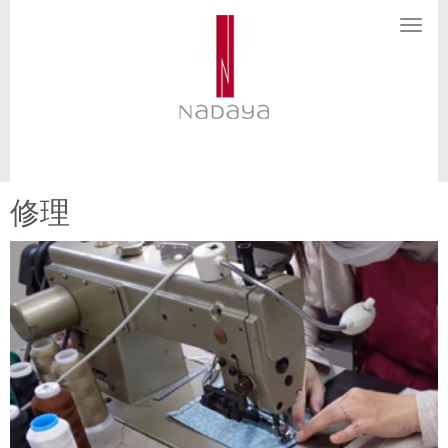
N
a
v
i
g
a
t
i
o
n
修理