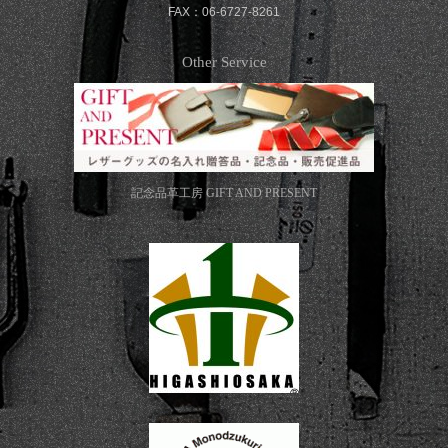
FAX：06-6727-8261
Other Service
記念品革工房
GIFT AND PRESENT