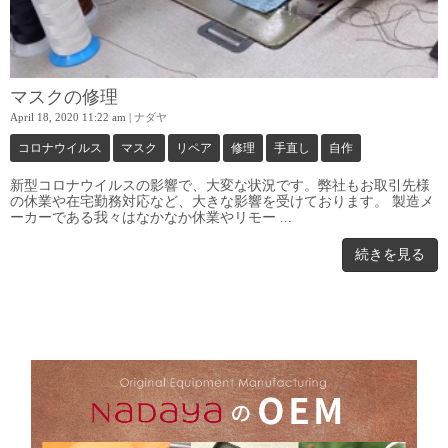
マスクの修理
April 18, 2020 11:22 am
|
ナダヤ
コロナウイルス
マスク
リペア
修理
手直し
自作
新型コロナウイルスの影響で、大変な状況です。弊社もお取引先様
の休業や在宅勤務対応など、大きな影響を受けております。 製造メ
ーカーである我々はなかなか休業やリモー ...
続きを見る