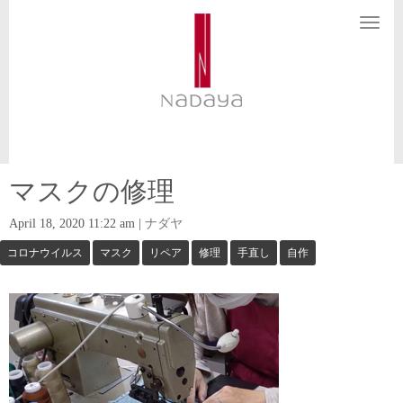
N
a
v
i
g
a
t
i
o
n
マスクの修理
April 18, 2020 11:22 am
|
ナダヤ
コロナウイルス
マスク
リペア
修理
手直し
自作