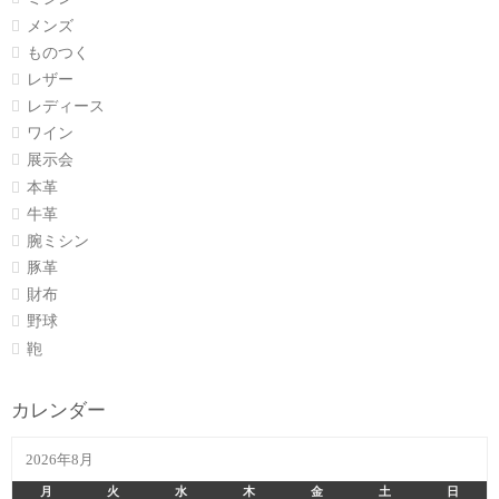
メンズ
ものつく
レザー
レディース
ワイン
展示会
本革
牛革
腕ミシン
豚革
財布
野球
鞄
カレンダー
2026年8月
月
火
水
木
金
土
日