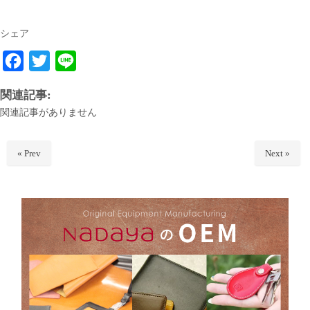
シェア
F
T
L
a
w
i
関連記事:
c
i
n
関連記事がありません
e
t
e
b
t
« Prev
Next »
o
e
o
r
k