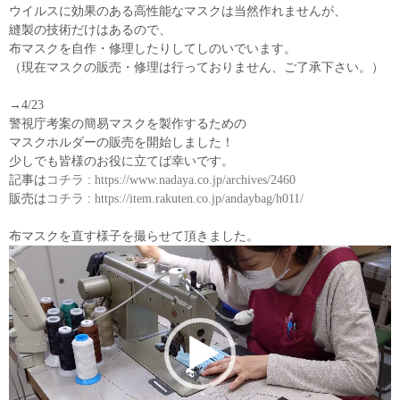
ウイルスに効果のある高性能なマスクは当然作れませんが、
縫製の技術だけはあるので、
布マスクを自作・修理したりしてしのいでいます。
（現在マスクの販売・修理は行っておりません、ご了承下さい。）
→4/23
警視庁考案の簡易マスクを製作するための
マスクホルダーの販売を開始しました！
少しでも皆様のお役に立てば幸いです。
記事は
コチラ
:
https://www.nadaya.co.jp/archives/2460
販売は
コチラ
:
https://item.rakuten.co.jp/andaybag/h011/
布マスクを直す様子を撮らせて頂きました。
動
画
プ
レ
ー
ヤ
ー