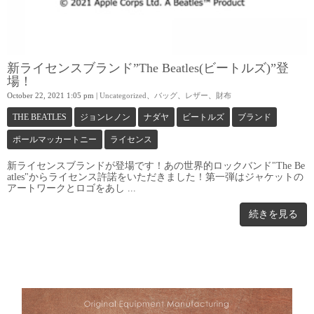
新ライセンスブランド”The Beatles(ビートルズ)”登
場！
October 22, 2021 1:05 pm
|
Uncategorized
、
バッグ
、
レザー
、
財布
THE BEATLES
ジョンレノン
ナダヤ
ビートルズ
ブランド
ポールマッカートニー
ライセンス
新ライセンスブランドが登場です！あの世界的ロックバンド"The Be
atles"からライセンス許諾をいただきました！第一弾はジャケットの
アートワークとロゴをあし ...
続きを見る