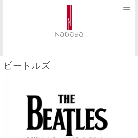
N
a
v
i
g
a
t
i
o
n
ビートルズ