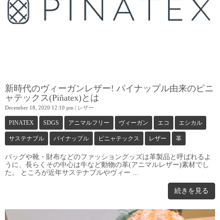
新時代のヴィーガンレザー! パイナップル由来のピニ
ャテックス(Piñatex)とは
December 18, 2020 12:10 pm
|
レザー
PINATEX
SDGS
アニマルフリー
ヴィーガン
エコ
エシカル
サステナブル
パイナップル
ピニャテックス
レザー
革
バッグや靴・財布などのファッショングッズは革製品と呼ばれるよ
うに、長らくその中心は牛など動物の革(アニマルレザー)素材でし
た。 ところが近年サステナブルやヴィー ...
続きを見る