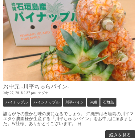
お中元 -川平ちゅらパイン-
July 27, 2018 2:37 pm
|
ナダヤ
パイナップル
パインナップル
川平パイン
沖縄
石垣島
誰もがその豊かな味の虜になるでしょう。 沖縄県は石垣島の川平マ
エタケ農園様が生産する『川平ちゅらパイン』をお中元に頂きまし
た。W社様、ありがとうございます。 日 ...
続きを見る