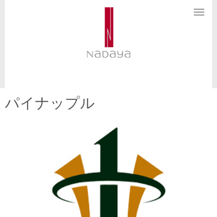
N
a
v
i
g
a
t
i
o
n
パイナップル