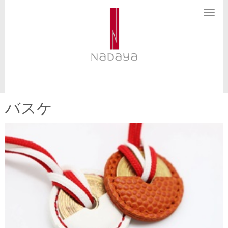
N
a
v
i
g
a
t
i
o
n
バスケ