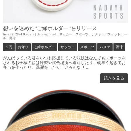
想いを込めた”ご縁ホルダー”をリリース
June 22, 2024 9:26 am
|
Uncategorized
、
サッカー
、
スポーツ
、
ナダヤ
、
バスケットボー
ル
、
野球
５円
お守り
ご縁ホルダー
サッカー
スポーツ
バスケ
野球
がんばっている君をいつも応援している競技はなんでもスポーツを
されるお子様の親は練習や試合場所へ送迎したり、朝早く起きてお
弁当を作ったり、洗濯をしたり、いろんなサ ...
続きを見る