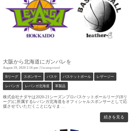
大阪から北海道にガンバレを
August 19, 2020 2:16 pm
|
Uncategorized
Bリーグ
スポンサー
バスケ
バスケットボール
レザージー
レバンガ
レバンガ北海道
革製品
株式会社ナダヤは2020-21シーズンプロバスケットボールリーグ(Bリ
ーグ)に所属するレバンガ北海道をオフィシャルスポンサーとして応
援させていただくことになりま ...
続きを見る