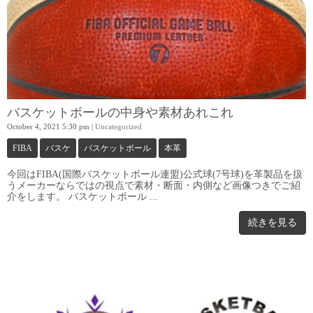
バスケットボールの中身や素材あれこれ
October 4, 2021 5:30 pm
|
Uncategorized
FIBA
バスケ
バスケットボール
本革
今回はFIBA(国際バスケットボール連盟)公式球(7号球)を革製品を扱
うメーカーならではの視点で素材・断面・内側など画像つきでご紹
介をします。 バスケットボール ...
続きを見る