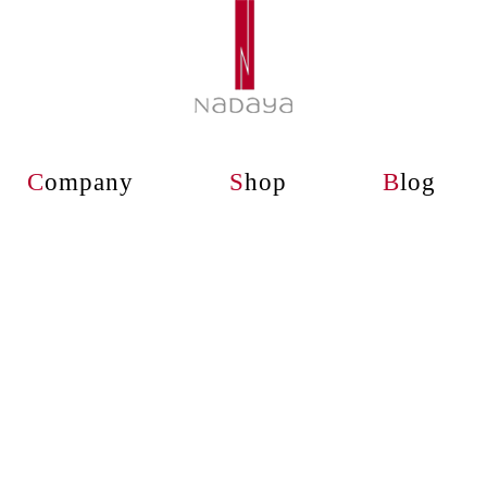
C
ompany
S
hop
B
log