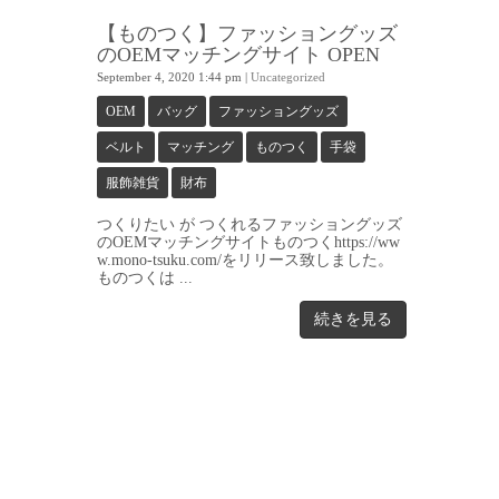
【ものつく】ファッショングッズ
のOEMマッチングサイト OPEN
September 4, 2020 1:44 pm
|
Uncategorized
OEM
バッグ
ファッショングッズ
ベルト
マッチング
ものつく
手袋
服飾雑貨
財布
つくりたい が つくれるファッショングッズ
のOEMマッチングサイトものつくhttps://ww
w.mono-tsuku.com/をリリース致しました。
ものつくは ...
続きを見る