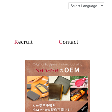
R
ecruit
C
ontact