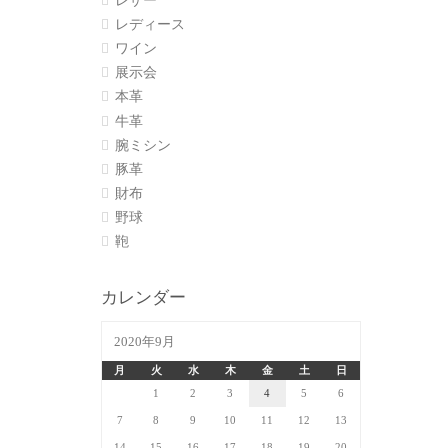
レザー
レディース
ワイン
展示会
本革
牛革
腕ミシン
豚革
財布
野球
鞄
カレンダー
2020年9月
月
火
水
木
金
土
日
1
2
3
4
5
6
7
8
9
10
11
12
13
14
15
16
17
18
19
20