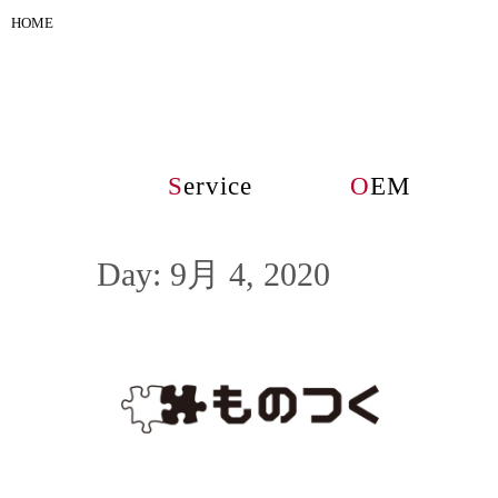
HOME
S
ervice
O
EM
Day:
9月 4, 2020