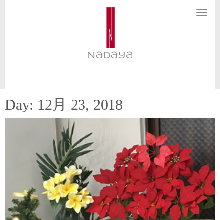
N
a
v
i
g
a
t
i
o
n
Day:
12月 23, 2018