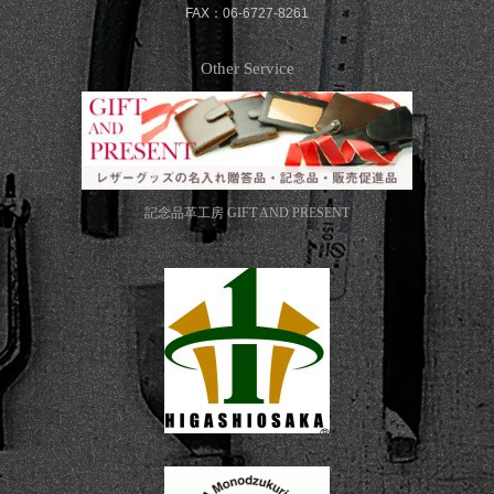
FAX：06-6727-8261
Other Service
記念品革工房
GIFT AND PRESENT