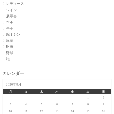
レディース
ワイン
展示会
本革
牛革
腕ミシン
豚革
財布
野球
鞄
カレンダー
2026年8月
月
火
水
木
金
土
日
1
2
3
4
5
6
7
8
9
10
11
12
13
14
15
16