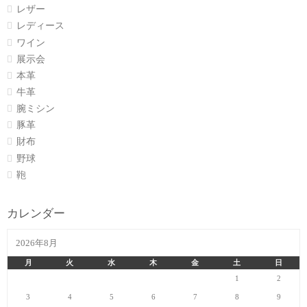
レザー
レディース
ワイン
展示会
本革
牛革
腕ミシン
豚革
財布
野球
鞄
カレンダー
2026年8月
月
火
水
木
金
土
日
1
2
3
4
5
6
7
8
9