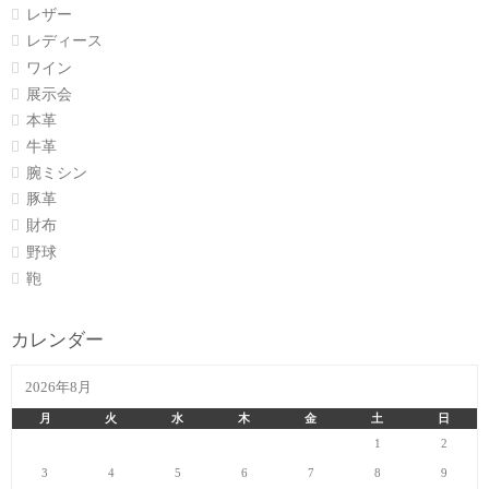
レザー
レディース
ワイン
展示会
本革
牛革
腕ミシン
豚革
財布
野球
鞄
カレンダー
2026年8月
月
火
水
木
金
土
日
1
2
3
4
5
6
7
8
9