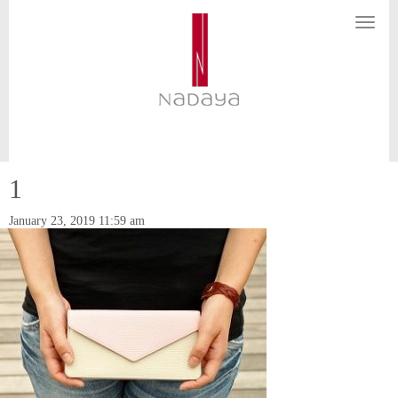
N
a
v
i
g
a
t
i
o
n
1
January 23, 2019 11:59 am