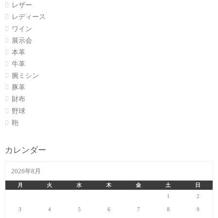
レザー
レディース
ワイン
展示会
本革
牛革
腕ミシン
豚革
財布
野球
鞄
カレンダー
2026年8月
月
火
水
木
金
土
日
1
2
3
4
5
6
7
8
9