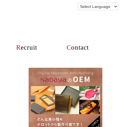
R
ecruit
C
ontact