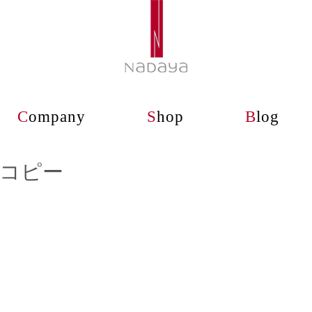
C
ompany
S
hop
B
log
 – コピー