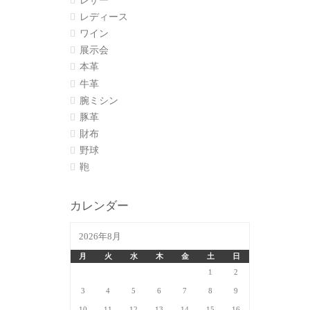
レザー
レディース
ワイン
展示会
本革
牛革
腕ミシン
豚革
財布
野球
鞄
カレンダー
2026年8月
月
火
水
木
金
土
日
1
2
3
4
5
6
7
8
9
10
11
12
13
14
15
16