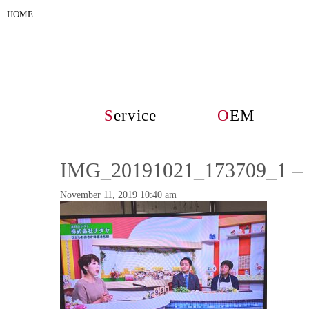
HOME
S
ervice
O
EM
IMG_20191021_173709_1
November 11, 2019 10:40 am